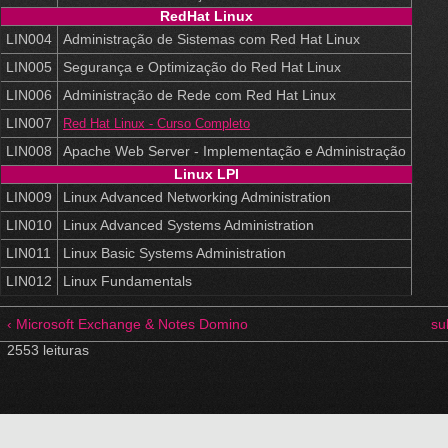
RedHat Linux
LIN004
Administração de Sistemas com Red Hat Linux
LIN005
Segurança e Optimização do Red Hat Linux
LIN006
Administração de Rede com Red Hat Linux
LIN007
Red Hat Linux - Curso Completo
LIN008
Apache Web Server - Implementação e Administração
Linux LPI
LIN009
Linux Advanced Networking Administration
LIN010
Linux Advanced Systems Administration
LIN011
Linux Basic Systems Administration
LIN012
Linux Fundamentals
‹ Microsoft Exchange & Notes Domino
su
2553 leituras